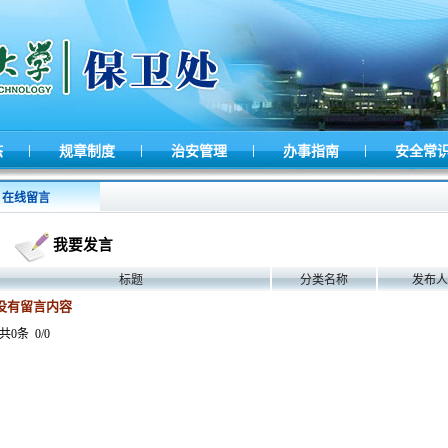
|
|
|
|
态
规章制度
治安管理
办事指南
安全常
在线留言
我要发言
标题
分类名称
发布人
没有留言内容
共0条
0/0